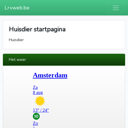
Lrvweb.be
Huisdier startpagina
Huisdier
Het weer